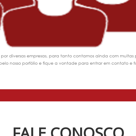
o por diversas empresas, para tanto contamos ainda com muitas
lo nosso porfólio e fique a vontade para entrar em contato e f
FALE CONOSCO