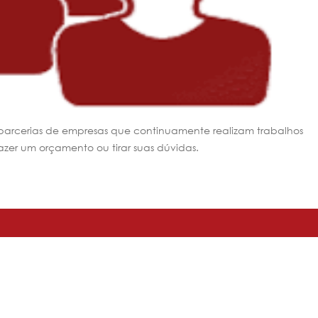
 parcerias de empresas que continuamente realizam trabalhos
azer um orçamento ou tirar suas dúvidas.