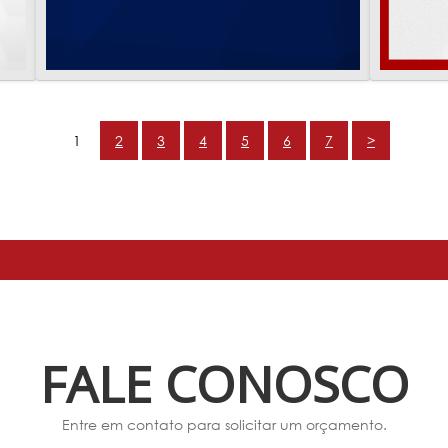
1
2
3
4
5
6
7
>
FALE CONOSCO
Entre em contato para solicitar um orçamento.