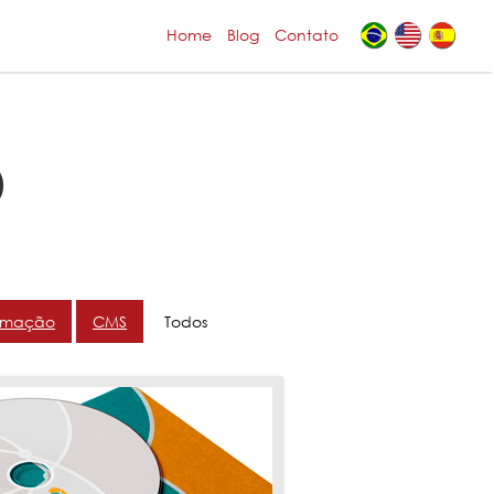
Home
Blog
Contato
O
omação
CMS
Todos