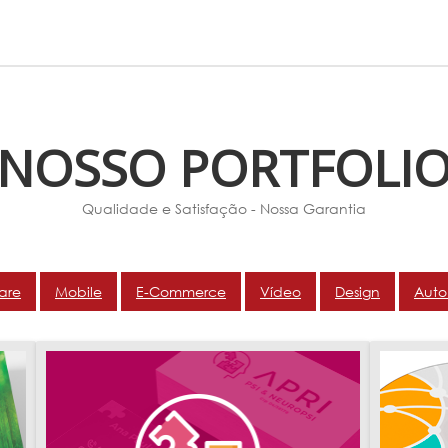
NOSSO PORTFOLI
Qualidade e Satisfação - Nossa Garantia
are
Mobile
E-Commerce
Vídeo
Design
Aut