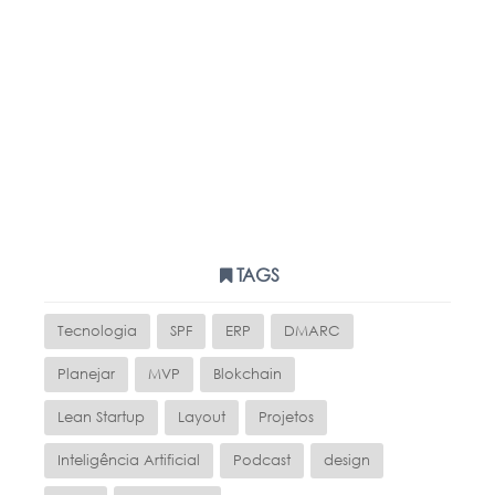
TAGS
Tecnologia
SPF
ERP
DMARC
Planejar
MVP
Blokchain
Lean Startup
Layout
Projetos
Inteligência Artificial
Podcast
design