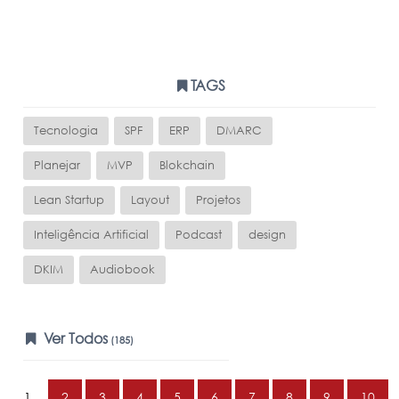
TAGS
Tecnologia
SPF
ERP
DMARC
Planejar
MVP
Blokchain
Lean Startup
Layout
Projetos
Inteligência Artificial
Podcast
design
DKIM
Audiobook
Ver Todos
(185)
1
2
3
4
5
6
7
8
9
10