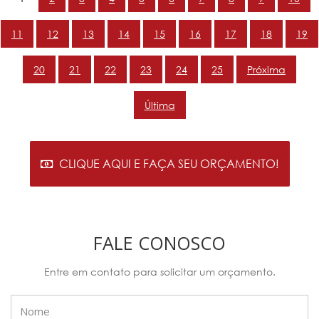
11
12
13
14
15
16
17
18
19
20
21
22
23
24
25
Próxima
Última
CLIQUE AQUI E FAÇA SEU ORÇAMENTO!
FALE CONOSCO
Entre em contato para solicitar um orçamento.