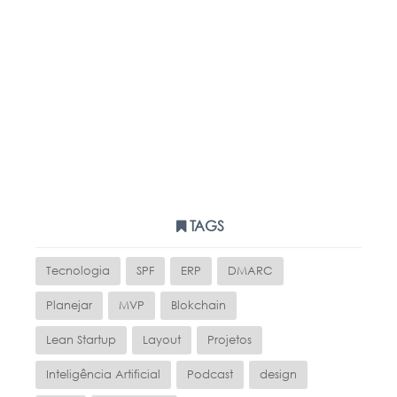
TAGS
Tecnologia
SPF
ERP
DMARC
Planejar
MVP
Blokchain
Lean Startup
Layout
Projetos
Inteligência Artificial
Podcast
design